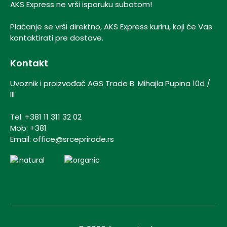
AKS Express ne vrši isporuku subotom!
Plaćanje se vrši direktno, AKS Express kuriru, koji će Vas
kontaktirati pre dostave.
Kontakt
Uvoznik i proizvođač AGS Trade B.
Mihajla Pupina 10d /
III
Tel:
+381 11 311 32 02
Mob:
+381
Email:
office@srceprirode.rs