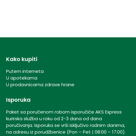
Kako kupiti
Putem interneta
U apotekama
U prodavnicama zdrave hrane
Isporuka
Paket sa poručenom robom isporučiće AKS Express
kurirska služba u roku od 2-3 dana od dana
poručivanja. Isporuka se vrši isključivo radnim danima,
na adresu iz porudžbenice (Pon – Pet | 08:00 – 17:00).