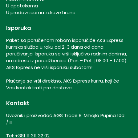
U apotekama
U prodavnicama zdrave hrane
Isporuka
Paket sa poručenom robom isporučiće AKS Express
kurirska služba u roku od 2-3 dana od dana
poručivanja. Isporuka se vrši isključivo radnim danima,
na adresu iz porudžbenice (Pon – Pet | 08:00 – 17:00).
AKS Express ne vrši isporuku subotom!
Plaćanje se vrši direktno, AKS Express kuriru, koji će
Vas kontaktirati pre dostave.
Kontakt
Uvoznik i proizvođač AGS Trade B.
Mihajla Pupina 10d
/ III
Tel:
+381 11 311 32 02