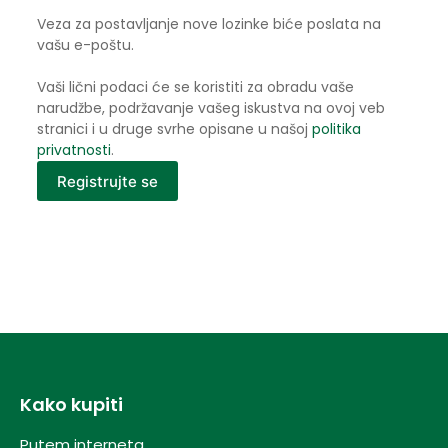
Veza za postavljanje nove lozinke biće poslata na
vašu e-poštu.
Vaši lični podaci će se koristiti za obradu vaše
narudžbe, podržavanje vašeg iskustva na ovoj veb
stranici i u druge svrhe opisane u našoj
politika
privatnosti
.
Registrujte se
Kako kupiti
Putem interneta