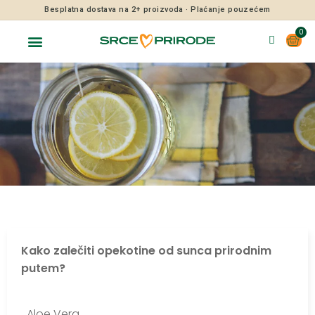
Besplatna dostava na 2+ proizvoda · Plaćanje pouzećem
0
Kako zalečiti opekotine od sunca prirodnim
putem?
Aloe Vera