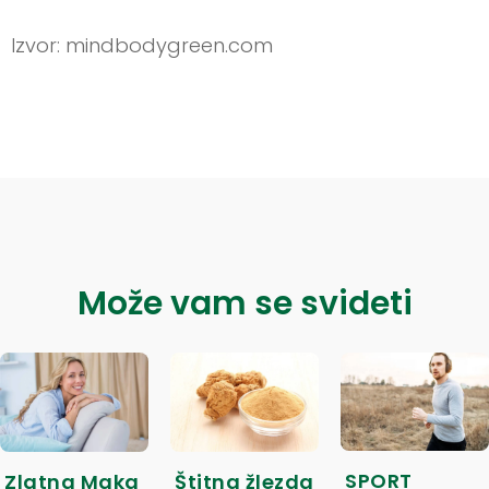
Izvor: mindbodygreen.com
Može vam se svideti
SPORT
Zlatna Maka
Štitna žlezda