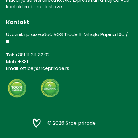
kontaktirati pre dostave.
Kontakt
Uvoznik i proizvođač AGS Trade B.
Mihajla Pupina 10d /
III
Tel:
+381 11 311 32 02
Mob:
+381
Email:
office@srceprirode.rs
© 2026 Srce prirode