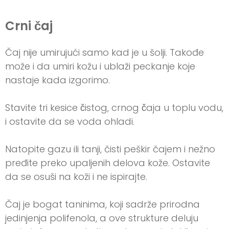
Crni čaj
Čaj nije umirujući samo kad je u šolji. Takođe
može i da umiri kožu i ublaži peckanje koje
nastaje kada izgorimo.
Stavite tri kesice čistog, crnog čaja u toplu vodu,
i ostavite da se voda ohladi.
Natopite gazu ili tanji, čisti peškir čajem i nežno
pređite preko upaljenih delova kože. Ostavite
da se osuši na koži i ne ispirajte.
Čaj je bogat taninima, koji sadrže prirodna
jedinjenja polifenola, a ove strukture deluju