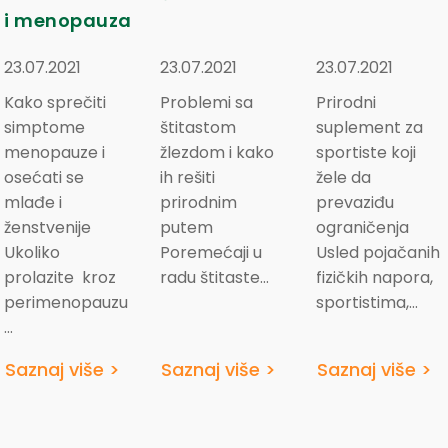
i menopauza
23.07.2021
23.07.2021
23.07.2021
Prirodni
Kako sprečiti
Problemi sa
suplement za
simptome
štitastom
sportiste koji
menopauze i
žlezdom i kako
žele da
osećati se
ih rešiti
prevaziđu
mlađe i
prirodnim
ograničenja
ženstvenije
putem
Usled pojačanih
Ukoliko
Poremećaji u
fizičkih napora,
prolazite kroz
radu štitaste…
sportistima,…
perimenopauzu
…
Saznaj više >
Saznaj više >
Saznaj više >