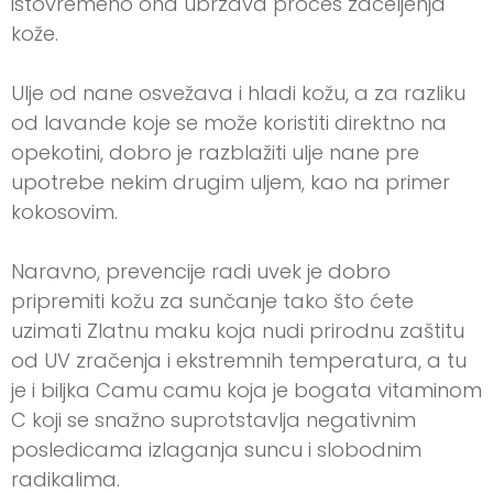
istovremeno ona ubrzava proces zaceljenja
kože.
Ulje od nane osvežava i hladi kožu, a za razliku
od lavande koje se može koristiti direktno na
opekotini, dobro je razblažiti ulje nane pre
upotrebe nekim drugim uljem, kao na primer
kokosovim.
Naravno, prevencije radi uvek je dobro
pripremiti kožu za sunčanje tako što ćete
uzimati Zlatnu maku koja nudi prirodnu zaštitu
od UV zračenja i ekstremnih temperatura, a tu
je i biljka Camu camu koja je bogata vitaminom
C koji se snažno suprotstavlja negativnim
posledicama izlaganja suncu i slobodnim
radikalima.