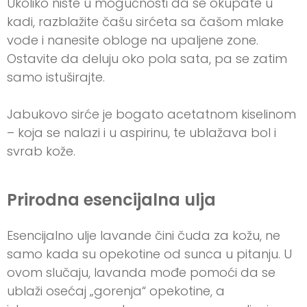
Ukoliko niste u mogućnosti da se okupate u
kadi, razblažite čašu sirćeta sa čašom mlake
vode i nanesite obloge na upaljene zone.
Ostavite da deluju oko pola sata, pa se zatim
samo istuširajte.
Jabukovo sirće je bogato acetatnom kiselinom
– koja se nalazi i u aspirinu, te ublažava bol i
svrab kože.
Prirodna esencijalna ulja
Esencijalno ulje lavande čini čuda za kožu, ne
samo kada su opekotine od sunca u pitanju. U
ovom slučaju, lavanda mođe pomoći da se
ublaži osećaj „gorenja“ opekotine, a