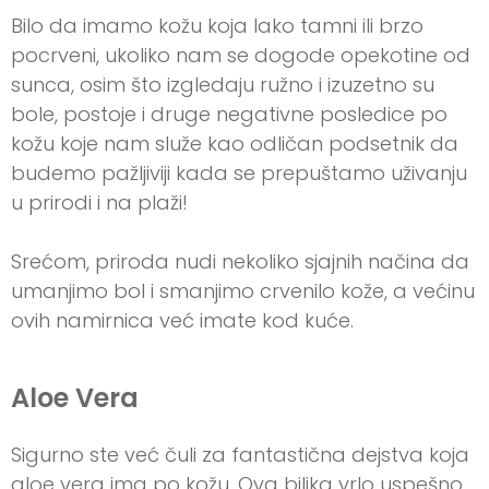
Bilo da imamo kožu koja lako tamni ili brzo
pocrveni, ukoliko nam se dogode opekotine od
sunca, osim što izgledaju ružno i izuzetno su
bole, postoje i druge negativne posledice po
kožu koje nam služe kao odličan podsetnik da
budemo pažljiviji kada se prepuštamo uživanju
u prirodi i na plaži!
Srećom, priroda nudi nekoliko sjajnih načina da
umanjimo bol i smanjimo crvenilo kože, a većinu
ovih namirnica već imate kod kuće.
Aloe Vera
Sigurno ste već čuli za fantastična dejstva koja
aloe vera ima po kožu. Ova biljka vrlo uspešno