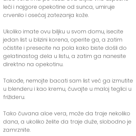
leči i najgore opekotine od sunca, umiruje
crvenilo i osećaj zatezanja kože.
Ukoliko imate ovu biljku u svom domu, isecite
jedan list u blizini korena, operite ga, a zatim
očistite i presecite na pola kako biste došli do
gelatinastog dela u listu, a zatim ga nanesite
direktno na opekotinu.
Takođe, nemojte bacati sam list već ga izmutite
u blenderu i kao kremu, čuvajte u maloj teglici u
frižideru.
Tako čuvana aloe vera, može da traje nekoliko
dana, a ukoliko želite da traje duže, slobodno je
zamrznite.