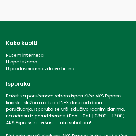
Kako kupiti
Putem interneta
U apotekama
U prodavnicama zdrave hrane
Isporuka
Paket sa poručenom robom isporučiće AKS Express
kurirska služba u roku od 2-3 dana od dana
poručivanja. Isporuka se vrši isključivo radnim danima,
na adresu iz porudžbenice (Pon – Pet | 08:00 – 17:00).
AKS Express ne vrši isporuku subotom!
Plaćanje se vrši direktno, AKS Express kuriru, koji će Vas