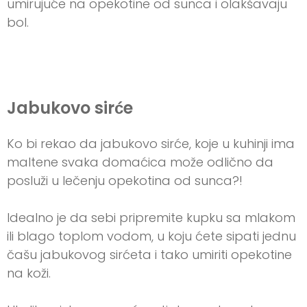
umirujuće na opekotine od sunca i olakšavaju
bol.
Jabukovo sirće
Ko bi rekao da jabukovo sirće, koje u kuhinji ima
maltene svaka domaćica može odlično da
posluži u lečenju opekotina od sunca?!
Idealno je da sebi pripremite kupku sa mlakom
ili blago toplom vodom, u koju ćete sipati jednu
čašu jabukovog sirćeta i tako umiriti opekotine
na koži.